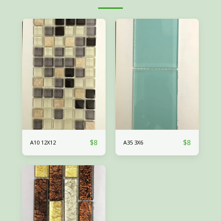
$
8
$
8
A10 12X12
A35 3X6