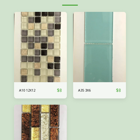
$
8
$
8
A10 12X12
A35 3X6