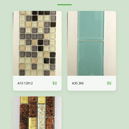
$
8
$
8
A10 12X12
A35 3X6