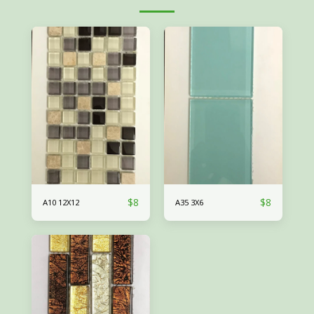
$
8
$
8
A10 12X12
A35 3X6