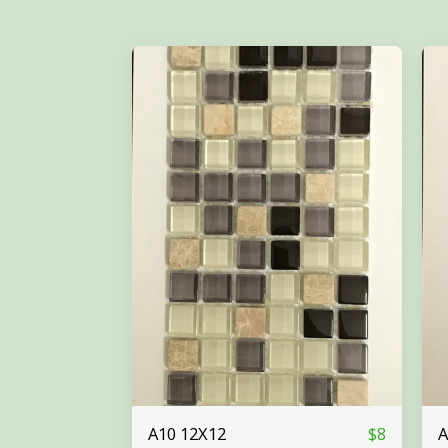
A10 12X12
A
$
8