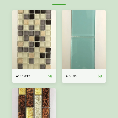
$
8
$
8
A10 12X12
A35 3X6