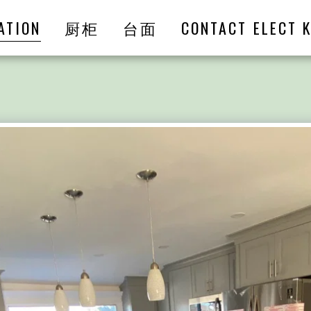
ATION
厨柜
台面
CONTACT ELECT K