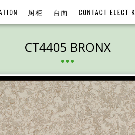
ATION
厨柜
台面
CONTACT ELECT K
CT4405 BRONX