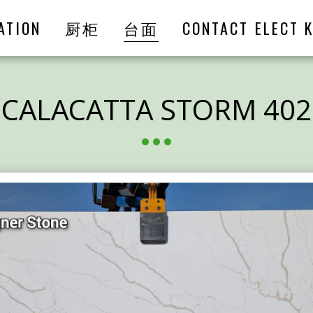
ATION
厨柜
台面
CONTACT ELECT K
CALACATTA STORM 402